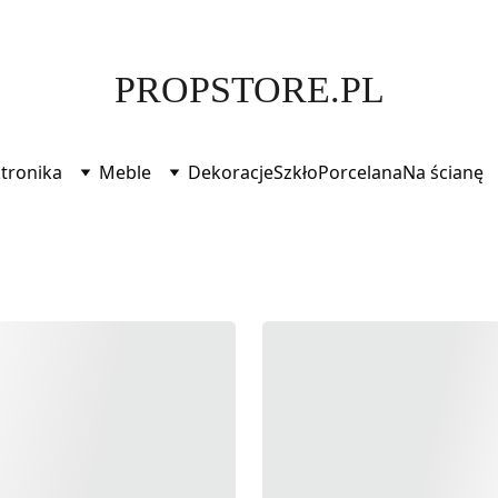
PROPS FOR STORYTELLERS -  FIND YOUR PIECE OF MAGIC
PROPSTORE.PL
ktronika
Meble
Dekoracje
Szkło
Porcelana
Na ścianę