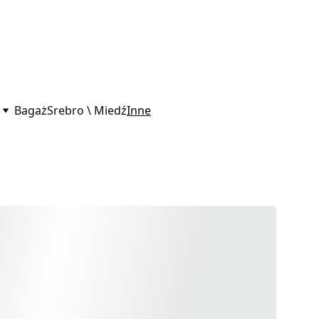
Bagaż
Srebro \ Miedź
Inne