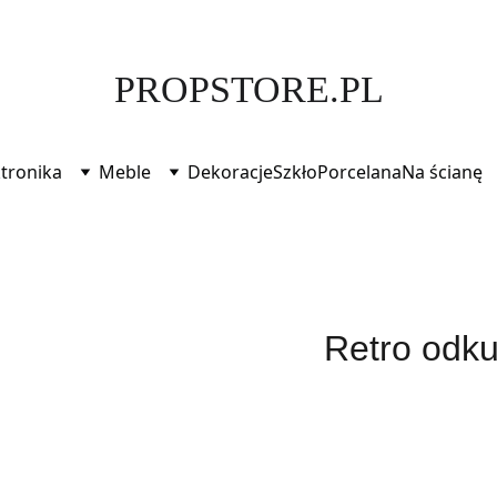
PROPS FOR STORYTELLERS -  FIND YOUR PIECE OF MAGIC
PROPSTORE.PL
ktronika
Meble
Dekoracje
Szkło
Porcelana
Na ścianę
Retro odk