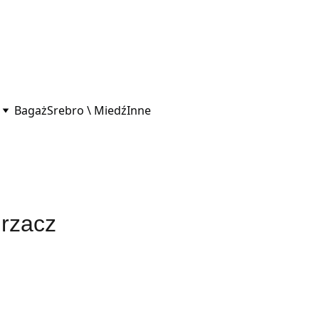
Bagaż
Srebro \ Miedź
Inne
urzacz